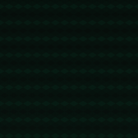
广东半场压制宁波！徐杰盘活莫兰德，贝兹利再进化，小胡伯克低迷.
海星体育直播：女网最新战报，2-0：世界第1创历史，22胜第1人，距冠军一步之遥.
中超前瞻：海港客战西海岸冲三连胜 塞鸟将迎国安首秀.
海星体育官网：[西甲]第29轮：巴塞罗那VS赫罗纳.
254
留言