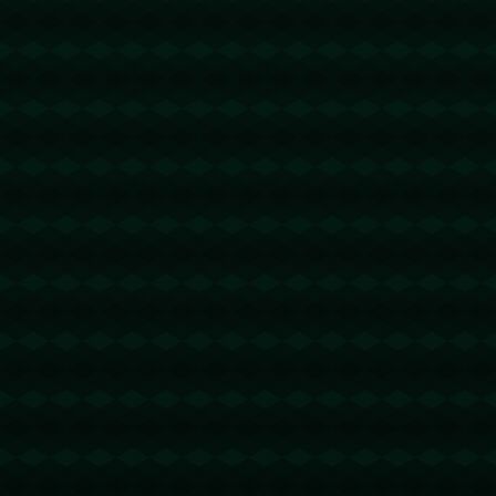
制地址【THXfhfV6ThhYzt7d8mm4KL3dE5LWBbwb3s】转 2
TRX即可0手续费转账!TG机器人: @jzzTRXbot 官网: https://jz
ztrx.com
trx闪租
2026-05-04 05:52:39
回复
usdt转账手续费 - 2 TRX=1次转账次数 直接节省80%!无视对
方有没有U或者是否交易所,低于 2 TRX的都是钓鱼的骗子- 复
制地址【THXfhfV6ThhYzt7d8mm4KL3dE5LWBbwb3s】转 2
TRX即可0手续费转账!TG机器人: @jzzTRXbot 官网: https://jz
ztrx.com
1.5trx转账
2026-05-04 07:02:10
回复
USDT-trc20免费转账 - 2 TRX=1次转账次数 直接节省80%!无
视对方有没有U或者是否交易所,低于 2 TRX的都是钓鱼的骗
子- 复制地址【THXfhfV6ThhYzt7d8mm4KL3dE5LWBbwb3