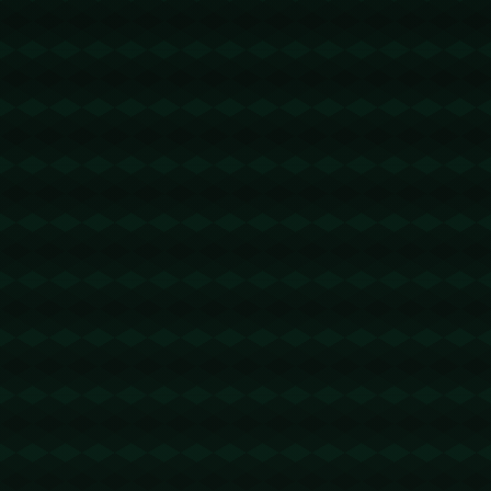
香蕉影视
2025-11-04 07:26:07
回复
楼主最近很消极啊！https://www.xjtv1.com
2K影院
2025-11-05 05:44:40
回复
鉴定完毕！https://www.2kdy.com
香蕉影院
2025-11-06 12:08:15
回复
不是惊喜，是惊吓！https://www.xjtv1.com
2K影院
2025-12-02 16:32:58
回复
十分赞同楼主！https://www.2kdy.com
quickq官网
2025-12-29 00:28:28
回复