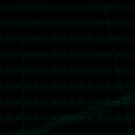
2026-05-24 23:49:45
回复
u地址转错 【TQxCPSpgeqgGZrmL612bysQRr64hA2777
7】转错请联系TG:@TrxEm
波场能量租赁
2026-05-25 14:16:50
回复
u地址转错 【TZ8gpZyWxuxuXP1mRZ8xv7etBcjZrqdzxY】
转错请联系TG:@TrxEm
trx能量租赁
2026-05-26 05:14:42
回复
u地址转错 【 TDM5xoW79vLxvDqkwKLpyNZUXk4BVQMT3
1 】转错请联系TG:@TrxEm
trx能量租赁
2026-05-26 10:27:57
回复
u地址转错 【TVqun32ewDjAbMdAXzjJsqaq9XZ5ex3gjt】转
错请联系TG:@TrxEm