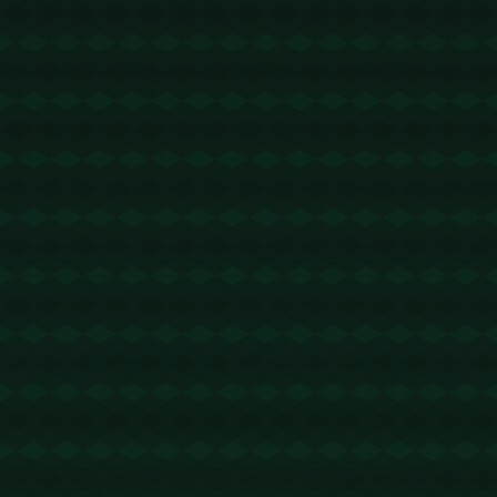
很经典，收藏了！https://me-wps.com
谷歌浏览器官网
2026-03-12 06:35:41
回复
收藏了，改天让朋友看看！https://win-google.com.cn
trx能量租赁
2026-03-12 09:42:43
回复
2TRX能量租赁 - 2 TRX=1次转账次数 直接节省80%!无视对方
有没有U或者是否交易所,低于 2 TRX的都是钓鱼的骗子- 复制
地址【TL43ajp2xRQ6xXr1gxyZv1yd6mSzMCUSXj】转 2 TR
X即可0手续费转账!TG机器人: @jzzTRXbot 官网: https://jzztr
x.com
helloworld官网下载
2026-03-13 03:59:09
回复
帖子很有深度！https://www.app-helloworlds.cn