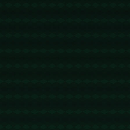
在这个版块混了这么久了，第一次看见这么给你的帖子！http
s://www.quickq9.com
支付宝代付
2025-12-31 00:25:20
回复
微信代付 TeleGram@odiodihttps://t.me/odiodi
quickq官网
2026-01-10 22:16:07
回复
楼主人气很旺！https://www.quickq9.com
快连VPN
2026-03-04 09:37:12
回复
灌水不是我的目的！https://www.kuailian-cn.it.com
WPS下载
2026-03-06 00:55:36
回复
楼主就是我的榜样哦https://win-wps.it.com