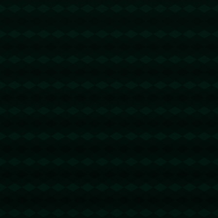
s】转 2 TRX即可0手续费转账!TG机器人: @jzzTRXbot 官网:
https://jzztrx.com
trx能量机器人
2026-05-05 02:01:04
回复
u地址转错 【T9yKEqeNNKS5JWamNX2aQ6XgLJzHhT5Ma
m】转错请联系TG:@TrxEm
trx能量租赁
2026-05-05 04:36:52
回复
u地址转错 【 TADokuJ95NH32YwfgxxgU84tpCwpupqqXo
】转错请联系TG:@TrxEm
trx能量机器人
2026-05-06 05:06:28
回复
u地址转错 【TGzDjd9sFGyDYP8Y1hgMtwweJhkJxfU8ix】
转错请联系TG:@TrxEm
波场能量租赁