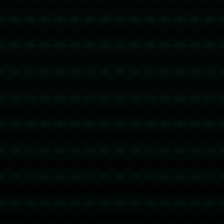
u地址转错 【 TDxwLt5P5uKuxzncHAFQVuwjS3dNLwpaLn
】转错请联系TG:@TrxEm
trx能量机器人
2026-05-10 01:15:19
回复
u地址转错 【TAgJwHRpRW8xPeunDLbdji3yH4ogNfYLHa】
转错请联系TG:@TrxEm
trx能量机器人
2026-05-11 03:07:34
回复
u地址转错 【TSe9YeCZqpgkDk8TfPwRFKhLXEftNfYNZ5】
转错请联系TG:@TrxEm
波场能量租赁
2026-05-11 11:48:55
回复
u地址转错 【 TAVvBeUySXkCQbcm1hxwbivpWSR1jzN8RE
】转错请联系TG:@TrxEm