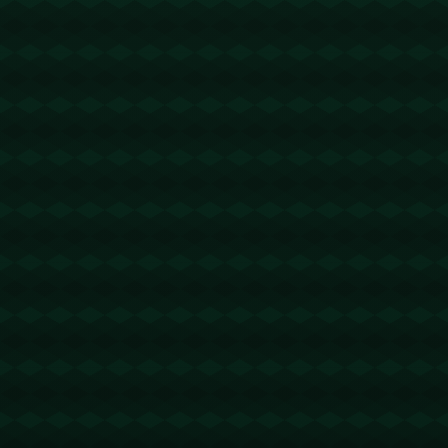
波场转账节省手续费
2026-04-20 03:38:29
回复
能量闪租 - 2 TRX=1次转账次数 直接节省80%!无视对方有没
有U或者是否交易所,低于 2 TRX的都是钓鱼的骗子- 复制地址
【THXfhfV6ThhYzt7d8mm4KL3dE5LWBbwb3s】转 2 TRX
即可0手续费转账!TG机器人: @jzzTRXbot 官网: https://jzztrx.
com
trx能量租赁
2026-04-21 13:14:13
回复
u地址转错 【 TZFCpvifU4KLoXtip4ytBbfBKFQ1e4y3ji 】转
错请联系TG:@TrxEm
波场能量租赁
2026-04-21 17:49:12
回复
u地址转错 【 TH8DotrrVcJFMZZau9X3RKNp2ncHWnbpLn
】转错请联系TG:@TrxEm