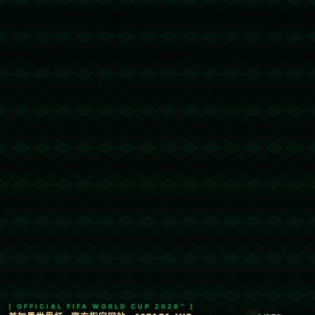
欢迎访问【HAIXING海星体育】海星体育直播_英超直播|足球直播|N
BA直播|海星tv|CBA直播_海星体育官网
>
欧洲
首页
欧洲
海星体育直播：女网最新战报，2-0：世界第1创
历史，22胜第1人，距冠军一步之遥.
频道：
欧洲
日期：
2025-09-16 13:01:18
浏览：1716
**前言：**在女子网球的赛场上，胜负往往不仅仅是比赛结果的展
现，更是实力与努力的高度体现。在这个最新战报中，世界排名第一
的球员以2-0的比分再度创造历史，成为首位在该赛事上取得22场胜
利的运动员，距离年度冠军仅一步之遥。这场比赛不仅彰显了她的非
凡才华，也成为她职业生涯中值得铭刻的一刻。