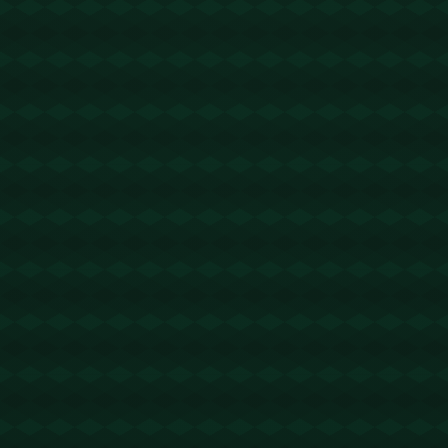
波场转账节省手续费
2026-03-24 05:05:30
回复
波场便宜能量 - 2 TRX=1次转账次数 直接节省80%!无视对方
有没有U或者是否交易所,低于 2 TRX的都是钓鱼的骗子- 复制
地址【THXfhfV6ThhYzt7d8mm4KL3dE5LWBbwb3s】转 2 T
RX即可0手续费转账!TG机器人: @jzzTRXbot 官网: https://jzz
trx.com
trx能量机器人
2026-03-24 05:44:02
回复
能量闪租 - 2 TRX=1次转账次数 直接节省80%!无视对方有没
有U或者是否交易所,低于 2 TRX的都是钓鱼的骗子- 复制地址
【THXfhfV6ThhYzt7d8mm4KL3dE5LWBbwb3s】转 2 TRX
即可0手续费转账!TG机器人: @jzzTRXbot 官网: https://jzztrx.
com